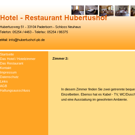
Direkt zum Seiteninhalt
Menü überspringen
Startseite
▼
Zimmer 2:
Das Hotel / Hotelzimmer
Das Restaurant
Kontakt
Impressum
Datenschutz
Links
AGB
In diesem Zimmer finden Sie zwei getrennte bequ
Haftungsausschluss
Einzelbetten. Ebenso hat es Kabel - TV, WC/Dusc
und eine Ausstattung im gewohnten Ambiente.